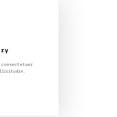
ory
 consectetuer
llicitudin.