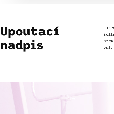
Upoutací
Lore
soll
nadpis
arcu
vel,