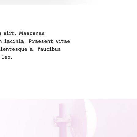
g elit. Maecenas
n lacinia. Praesent vitae
llentesque a, faucibus
 leo.