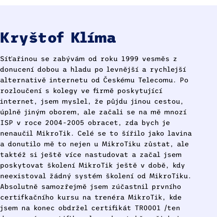
Kryštof Klíma
Síťařinou se zabývám od roku 1999 vesměs z
donucení dobou a hladu po levnější a rychlejší
alternativě internetu od Českému Telecomu. Po
rozloučení s kolegy ve firmě poskytující
internet, jsem myslel, že půjdu jinou cestou,
úplně jiným oborem, ale začali se na mě mnozí
ISP v roce 2004-2005 obracet, zda bych je
nenaučil MikroTik. Celé se to šířilo jako lavina
a donutilo mě to nejen u MikroTiku zůstat, ale
taktéž si ještě více nastudovat a začal jsem
poskytovat školení MikroTik ještě v době, kdy
neexistoval žádný systém školení od MikroTiku.
Absolutně samozřejmě jsem zúčastnil prvního
certifkačního kursu na trenéra MikroTik, kde
jsem na konec obdržel certifikát TR0001 /ten